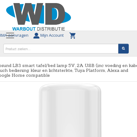
MA aanvragen
Mijn Account
sund LB3 smart tafel/bed lamp 5V, 2A USB (inc voeding en kab
uch bediening: kleur en lichtsterkte, Tuya Platform, Alexa and
oogle Home compatible