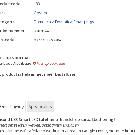
roductcode
LB3
erk
Gosund
tegorie
Domotica
>
Domotica Smartplugs
tikelnummer
00020743
AN-code
6972391289064
iet op voorraad
rbout Distributie
Niet op voorraad
t product is helaas niet meer bestelbaar
Omschrijving
Specificaties
sund LB3 Smart LED tafellamp, handsfree spraakbediening!
rfect om te lezen, werken, ontspannen en slapen
ze slimme wifi-tafellamp werkt met Alexa en Google Home, hiermee kunt 