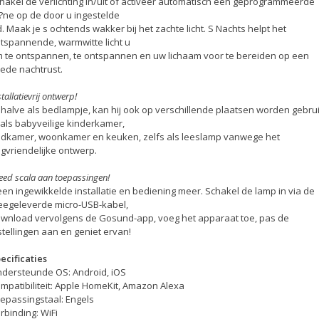
hakel de verlichting in/uit of activeer automatisch een geprogrammeerde
?ne op de door u ingestelde
jd. Maak je s ochtends wakker bij het zachte licht. S Nachts helpt het
tspannende, warmwitte licht u
 te ontspannen, te ontspannen en uw lichaam voor te bereiden op een
ede nachtrust.
stallatievrij ontwerp!
halve als bedlampje, kan hij ook op verschillende plaatsen worden gebrui
als babyveilige kinderkamer,
dkamer, woonkamer en keuken, zelfs als leeslamp vanwege het
gvriendelijke ontwerp.
eed scala aan toepassingen!
en ingewikkelde installatie en bediening meer. Schakel de lamp in via de
egeleverde micro-USB-kabel,
wnload vervolgens de Gosund-app, voeg het apparaat toe, pas de
stellingen aan en geniet ervan!
ecificaties
dersteunde OS: Android, iOS
mpatibiliteit: Apple HomeKit, Amazon Alexa
epassingstaal: Engels
rbinding: WiFi