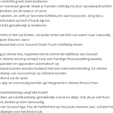
 verlichting met stem bedienen
or maximaal gemak. Maak je handen volledig vrij door spraakopdrachten 
bruiken om de lamp in of uit te
hakelen, en zelfs je favoriete lichtkleuren aan te passen. Zorg dat u
mfortabel op bed of bank ligt om
t licht gemakkelijk te bedienen.
rlicht of dim uw lichten, verander tinten wit licht van warm naar natuurlijk, 
ljoen kleuren, dat is
lemaal wat onze Gosund Smart Touch tafellamp levert.
ijg je slimme huis, begonnen met de slimme led-tafellamp van Gosund!
n slimme woning verwijst naar een handige thuisopstelling waarbij
paraten en apparaten automatisch op
stand kunnen worden bediend met een internetverbinding. De slimme
dlamp van Gosund kan op afstand worden
diend via de speci
e app en eenvoudig worden ge?ntegreerd in slimme thuissc?nes.
standsbediening vanaf elke locatie!
dien uw nachtkastlamp gemakkelijk overal en altijd. Ook als je niet thuis
nt, bedien je hem eenvoudig
a de Gosund App. Pas de helderheid op het juiste moment aan; schakel he
dlampje voor het kind in/uit.