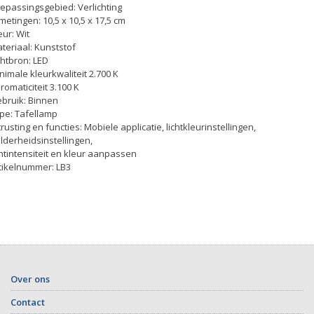
epassingsgebied: Verlichting
metingen: 10,5 x 10,5 x 17,5 cm
eur: Wit
teriaal: Kunststof
chtbron: LED
nimale kleurkwaliteit 2.700 K
romaticiteit 3.100 K
bruik: Binnen
pe: Tafellamp
trusting en functies: Mobiele applicatie, lichtkleurinstellingen,
lderheidsinstellingen,
chtintensiteit en kleur aanpassen
tikelnummer: LB3
Over ons
Contact