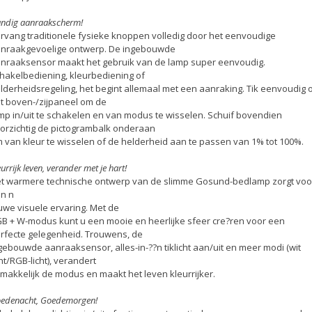
ndig aanraakscherm!
rvang traditionele fysieke knoppen volledig door het eenvoudige
nraakgevoelige ontwerp. De ingebouwde
nraaksensor maakt het gebruik van de lamp super eenvoudig.
hakelbediening, kleurbediening of
lderheidsregeling, het begint allemaal met een aanraking. Tik eenvoudig 
t boven-/zijpaneel om de
mp in/uit te schakelen en van modus te wisselen. Schuif bovendien
orzichtig de pictogrambalk onderaan
 van kleur te wisselen of de helderheid aan te passen van 1% tot 100%.
eurrijk leven, verander met je hart!
t warmere technische ontwerp van de slimme Gosund-bedlamp zorgt voo
n n
uwe visuele ervaring. Met de
B + W-modus kunt u een mooie en heerlijke sfeer cre?ren voor een
rfecte gelegenheid. Trouwens, de
gebouwde aanraaksensor, alles-in-??n tiklicht aan/uit en meer modi (wit
cht/RGB-licht), verandert
makkelijk de modus en maakt het leven kleurrijker.
edenacht, Goedemorgen!