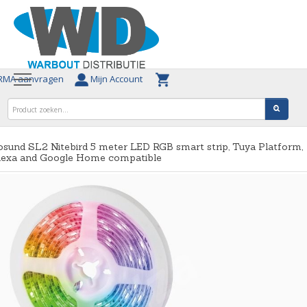
MA aanvragen
Mijn Account
sund SL2 Nitebird 5 meter LED RGB smart strip, Tuya Platform,
lexa and Google Home compatible