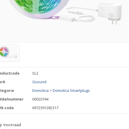
roductcode
SL2
erk
Gosund
tegorie
Domotica
>
Domotica Smartplugs
tikelnummer
00020744
AN-code
6972391282317
p voorraad