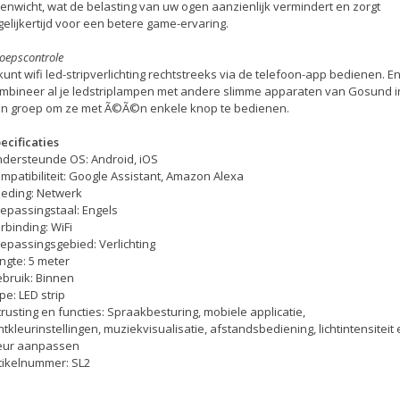
enwicht, wat de belasting van uw ogen aanzienlijk vermindert en zorgt
gelijkertijd voor een betere game-ervaring.
oepscontrole
kunt wifi led-stripverlichting rechtstreeks via de telefoon-app bedienen. E
mbineer al je ledstriplampen met andere slimme apparaten van Gosund i
n groep om ze met Ã©Ã©n enkele knop te bedienen.
ecificaties
dersteunde OS: Android, iOS
mpatibiliteit: Google Assistant, Amazon Alexa
eding: Netwerk
epassingstaal: Engels
rbinding: WiFi
epassingsgebied: Verlichting
ngte: 5 meter
bruik: Binnen
pe: LED strip
trusting en functies: Spraakbesturing, mobiele applicatie,
chtkleurinstellingen, muziekvisualisatie, afstandsbediening, lichtintensiteit
eur aanpassen
tikelnummer: SL2