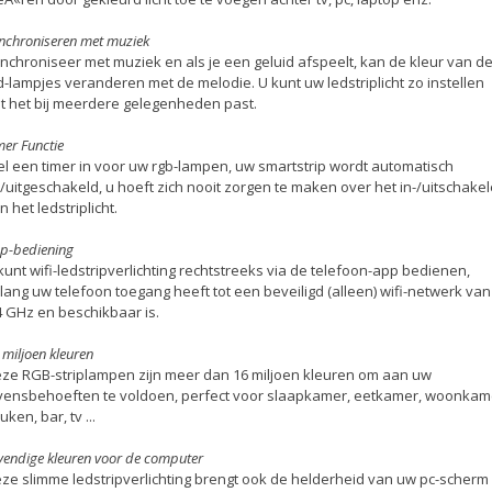
nchroniseren met muziek
nchroniseer met muziek en als je een geluid afspeelt, kan de kleur van d
d-lampjes veranderen met de melodie. U kunt uw ledstriplicht zo instellen
t het bij meerdere gelegenheden past.
mer Functie
el een timer in voor uw rgb-lampen, uw smartstrip wordt automatisch
-/uitgeschakeld, u hoeft zich nooit zorgen te maken over het in-/uitschake
n het ledstriplicht.
p-bediening
kunt wifi-ledstripverlichting rechtstreeks via de telefoon-app bedienen,
lang uw telefoon toegang heeft tot een beveiligd (alleen) wifi-netwerk van
4 GHz en beschikbaar is.
 miljoen kleuren
ze RGB-striplampen zijn meer dan 16 miljoen kleuren om aan uw
vensbehoeften te voldoen, perfect voor slaapkamer, eetkamer, woonkam
uken, bar, tv ...
vendige kleuren voor de computer
ze slimme ledstripverlichting brengt ook de helderheid van uw pc-scherm 