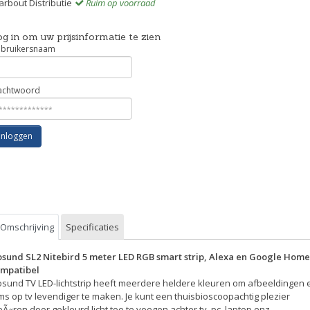
rbout Distributie
Ruim op voorraad
g in om uw prijsinformatie te zien
bruikersnaam
chtwoord
Inloggen
Omschrijving
Specificaties
sund SL2 Nitebird 5 meter LED RGB smart strip, Alexa en Google Home
mpatibel
sund TV LED-lichtstrip heeft meerdere heldere kleuren om afbeeldingen 
lms op tv levendiger te maken. Je kunt een thuisbioscoopachtig plezier
eÃ«ren door gekleurd licht toe te voegen achter tv, pc, laptop enz.