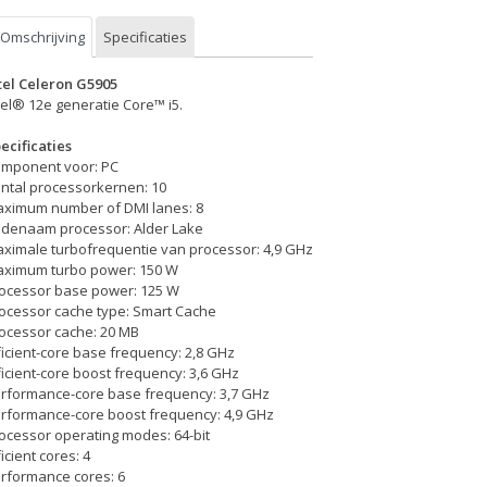
Omschrijving
Specificaties
tel Celeron G5905
tel® 12e generatie Core™ i5.
ecificaties
mponent voor: PC
ntal processorkernen: 10
ximum number of DMI lanes: 8
denaam processor: Alder Lake
ximale turbofrequentie van processor: 4,9 GHz
ximum turbo power: 150 W
ocessor base power: 125 W
ocessor cache type: Smart Cache
ocessor cache: 20 MB
ficient-core base frequency: 2,8 GHz
ficient-core boost frequency: 3,6 GHz
rformance-core base frequency: 3,7 GHz
rformance-core boost frequency: 4,9 GHz
ocessor operating modes: 64-bit
ficient cores: 4
rformance cores: 6