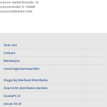
ocessor aantal threads: 16
ocessormodel: i5-12600K
ocessorfabrikant: Intel
Over ons
Contact
Werkwijze
Leveringsvoorwaarden
Stage bij Warbout Distributie
Overzicht distributie merken
GiadaPC.nl
eScan AV.nl