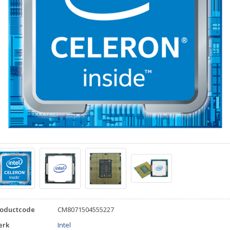
roductcode
CM8071504555227
erk
Intel