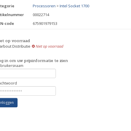
tegorie
Processoren
>
Intel Socket 1700
tikelnummer
00022714
AN-code
675901979153
iet op voorraad
rbout Distributie
Niet op voorraad
g in om uw prijsinformatie te zien
bruikersnaam
chtwoord
Inloggen