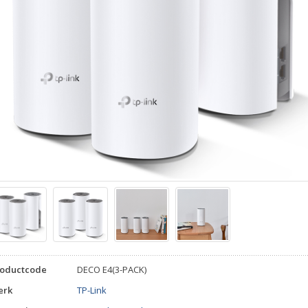
roductcode
DECO E4(3-PACK)
erk
TP-Link