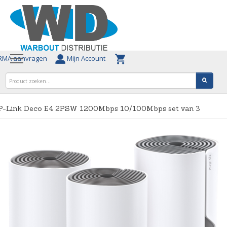
MA aanvragen
Mijn Account
P-Link Deco E4 2PSW 1200Mbps 10/100Mbps set van 3