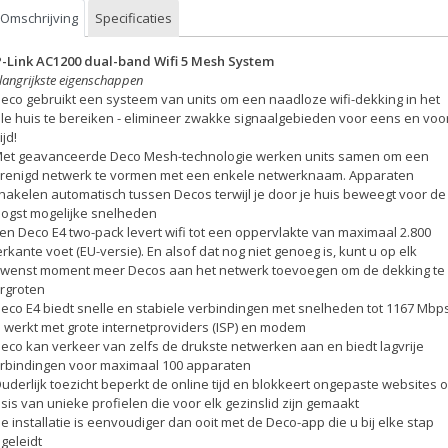
Omschrijving
Specificaties
-Link AC1200 dual-band Wifi 5 Mesh System
langrijkste eigenschappen
Deco gebruikt een systeem van units om een naadloze wifi-dekking in het
le huis te bereiken - elimineer zwakke signaalgebieden voor eens en voo
ijd!
Met geavanceerde Deco Mesh-technologie werken units samen om een
renigd netwerk te vormen met een enkele netwerknaam. Apparaten
hakelen automatisch tussen Decos terwijl je door je huis beweegt voor de
ogst mogelijke snelheden
Een Deco E4 two-pack levert wifi tot een oppervlakte van maximaal 2.800
erkante voet (EU-versie). En alsof dat nog niet genoeg is, kunt u op elk
wenst moment meer Decos aan het netwerk toevoegen om de dekking te
rgroten
Deco E4 biedt snelle en stabiele verbindingen met snelheden tot 1167 Mbp
 werkt met grote internetproviders (ISP) en modem
Deco kan verkeer van zelfs de drukste netwerken aan en biedt lagvrije
rbindingen voor maximaal 100 apparaten
Ouderlijk toezicht beperkt de online tijd en blokkeert ongepaste websites 
sis van unieke profielen die voor elk gezinslid zijn gemaakt
De installatie is eenvoudiger dan ooit met de Deco-app die u bij elke stap
geleidt