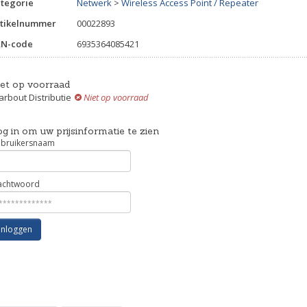
tegorie
Netwerk
>
Wireless Access Point / Repeater
tikelnummer
00022893
AN-code
6935364085421
iet op voorraad
rbout Distributie
Niet op voorraad
g in om uw prijsinformatie te zien
bruikersnaam
chtwoord
Inloggen