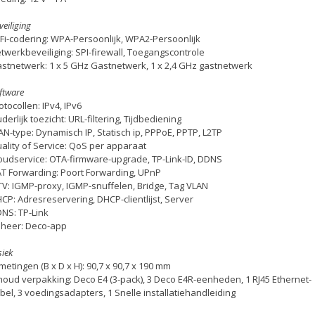
veiliging
Fi-codering: WPA-Persoonlijk, WPA2-Persoonlijk
twerkbeveiliging: SPI-firewall, Toegangscontrole
stnetwerk: 1 x 5 GHz Gastnetwerk, 1 x 2,4 GHz gastnetwerk
ftware
otocollen: IPv4, IPv6
derlijk toezicht: URL-filtering, Tijdbediening
N-type: Dynamisch IP, Statisch ip, PPPoE, PPTP, L2TP
ality of Service: QoS per apparaat
oudservice: OTA-firmware-upgrade, TP-Link-ID, DDNS
T Forwarding: Poort Forwarding, UPnP
TV: IGMP-proxy, IGMP-snuffelen, Bridge, Tag VLAN
CP: Adresreservering, DHCP-clientlijst, Server
NS: TP-Link
heer: Deco-app
siek
metingen (B x D x H): 90,7 x 90,7 x 190 mm
houd verpakking: Deco E4 (3-pack), 3 Deco E4R-eenheden, 1 RJ45 Ethernet-
bel, 3 voedingsadapters, 1 Snelle installatiehandleiding