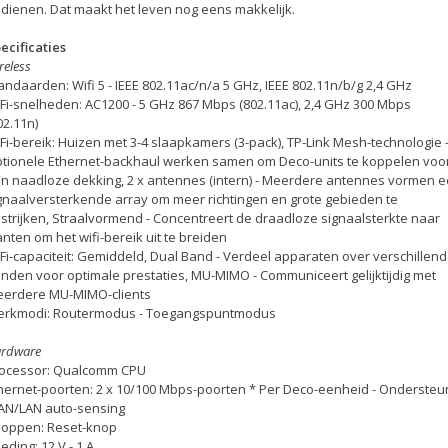
dienen. Dat maakt het leven nog eens makkelijk.
ecificaties
reless
andaarden: Wifi 5 - IEEE 802.11ac/n/a 5 GHz, IEEE 802.11n/b/g 2,4 GHz
Fi-snelheden: AC1200 - 5 GHz 867 Mbps (802.11ac), 2,4 GHz 300 Mbps
02.11n)
Fi-bereik: Huizen met 3-4 slaapkamers (3-pack), TP-Link Mesh-technologie 
tionele Ethernet-backhaul werken samen om Deco-units te koppelen voo
n naadloze dekking, 2 x antennes (intern) - Meerdere antennes vormen 
gnaalversterkende array om meer richtingen en grote gebieden te
strijken, Straalvormend - Concentreert de draadloze signaalsterkte naar
anten om het wifi-bereik uit te breiden
Fi-capaciteit: Gemiddeld, Dual Band - Verdeel apparaten over verschillen
nden voor optimale prestaties, MU-MIMO - Communiceert gelijktijdig met
erdere MU-MIMO-clients
rkmodi: Routermodus - Toegangspuntmodus
rdware
ocessor: Qualcomm CPU
hernet-poorten: 2 x 10/100 Mbps-poorten * Per Deco-eenheid - Ondersteu
N/LAN auto-sensing
oppen: Reset-knop
eding: 12 V - 1 A