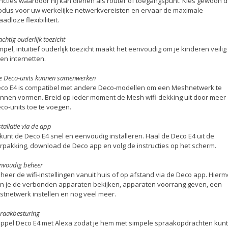
ncties waardoor hij kan dienen als router of toegangspunt. Kies gewoon 
dus voor uw werkelijke netwerkvereisten en ervaar de maximale
aadloze flexibiliteit.
achtig ouderlijk toezicht
mpel, intuïtief ouderlijk toezicht maakt het eenvoudig om je kinderen veilig
ten internetten.
le Deco-units kunnen samenwerken
co E4 is compatibel met andere Deco-modellen om een Meshnetwerk te
nnen vormen. Breid op ieder moment de Mesh wifi-dekking uit door meer
co-units toe te voegen.
stallatie via de app
 kunt de Deco E4 snel en eenvoudig installeren. Haal de Deco E4 uit de
rpakking, download de Deco app en volg de instructies op het scherm.
nvoudig beheer
heer de wifi-instellingen vanuit huis of op afstand via de Deco app. Hier
n je de verbonden apparaten bekijken, apparaten voorrang geven, een
stnetwerk instellen en nog veel meer.
raakbesturing
ppel Deco E4 met Alexa zodat je hem met simpele spraakopdrachten kunt