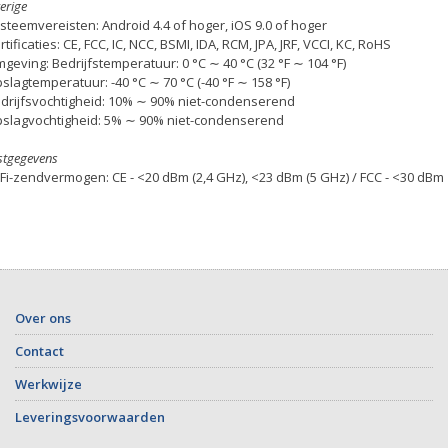
erige
steemvereisten: Android 4.4 of hoger, iOS 9.0 of hoger
rtificaties: CE, FCC, IC, NCC, BSMI, IDA, RCM, JPA, JRF, VCCI, KC, RoHS
geving: Bedrijfstemperatuur: 0 °C ∼ 40 °C (32 °F ∼ 104 °F)
slagtemperatuur: -40 °C ∼ 70 °C (-40 °F ∼ 158 °F)
drijfsvochtigheid: 10% ∼ 90% niet-condenserend
slagvochtigheid: 5% ∼ 90% niet-condenserend
stgegevens
Fi-zendvermogen: CE - <20 dBm (2,4 GHz), <23 dBm (5 GHz) / FCC - <30 dBm
Over ons
Contact
Werkwijze
Leveringsvoorwaarden