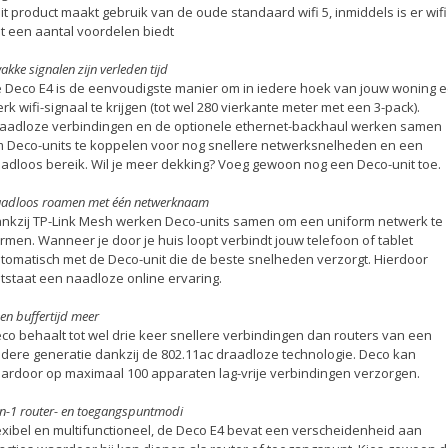
Dit product maakt gebruik van de oude standaard wifi 5, inmiddels is er wifi
t een aantal voordelen biedt
akke signalen zijn verleden tijd
 Deco E4 is de eenvoudigste manier om in iedere hoek van jouw woning 
erk wifi-signaal te krijgen (tot wel 280 vierkante meter met een 3-pack).
aadloze verbindingen en de optionele ethernet-backhaul werken samen
 Deco-units te koppelen voor nog snellere netwerksnelheden en een
adloos bereik. Wil je meer dekking? Voeg gewoon nog een Deco-unit toe.
adloos roamen met één netwerknaam
nkzij TP-Link Mesh werken Deco-units samen om een uniform netwerk te
rmen. Wanneer je door je huis loopt verbindt jouw telefoon of tablet
tomatisch met de Deco-unit die de beste snelheden verzorgt. Hierdoor
tstaat een naadloze online ervaring.
en buffertijd meer
co behaalt tot wel drie keer snellere verbindingen dan routers van een
dere generatie dankzij de 802.11ac draadloze technologie. Deco kan
ardoor op maximaal 100 apparaten lag-vrije verbindingen verzorgen.
in-1 router- en toegangspuntmodi
exibel en multifunctioneel, de Deco E4 bevat een verscheidenheid aan