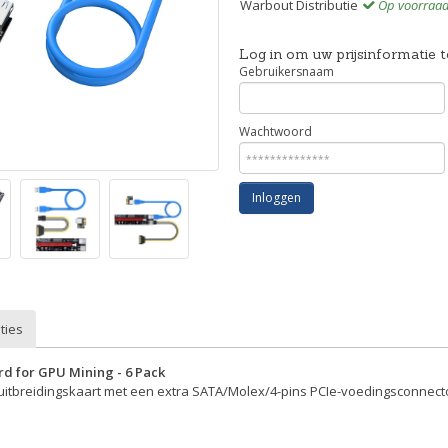
Warbout Distributie
Op voorraa
Log in om uw prijsinformatie t
Gebruikersnaam
Wachtwoord
Inloggen
ties
rd for GPU Mining - 6 Pack
uitbreidingskaart met een extra SATA/Molex/4-pins PCIe-voedingsconnector