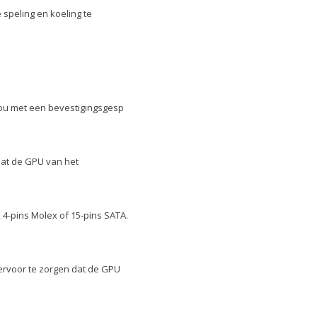
speling en koeling te
 zou met een bevestigingsgesp
dat de GPU van het
 4-pins Molex of 15-pins SATA.
ervoor te zorgen dat de GPU