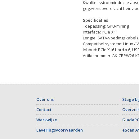
Kwaliteitsstroominductie abs
gegevensoverdracht beïnvloe
Specificaties
Toepassing: GPU-mining
Interface: PCIe X1
Lengte: SATA-voedingskabel (
Compatibel systeem: Linux / W
Inhoud: PCIe X16 bord x 6, US
Artikelnummer: AK-CBPW26-K
Over ons
Stage bi
Contact
Overzich
Werkwijze
GiadaPC
Leveringsvoorwaarden
eScan A