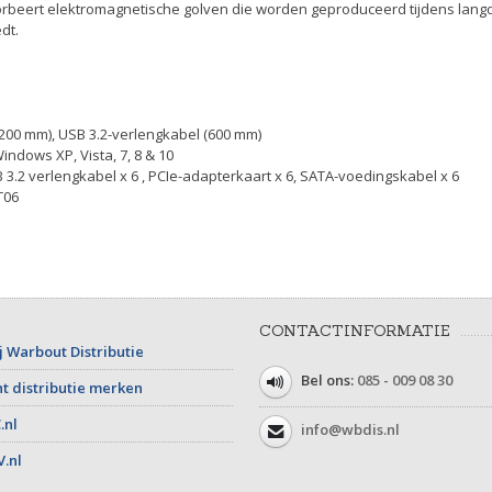
orbeert elektromagnetische golven die worden geproduceerd tijdens langd
dt.
200 mm), USB 3.2-verlengkabel (600 mm)
indows XP, Vista, 7, 8 & 10
B 3.2 verlengkabel x 6 , PCIe-adapterkaart x 6, SATA-voedingskabel x 6
T06
CONTACTINFORMATIE
j Warbout Distributie
Bel ons:
085 - 009 08 30
t distributie merken
.nl
info@wbdis.nl
V.nl