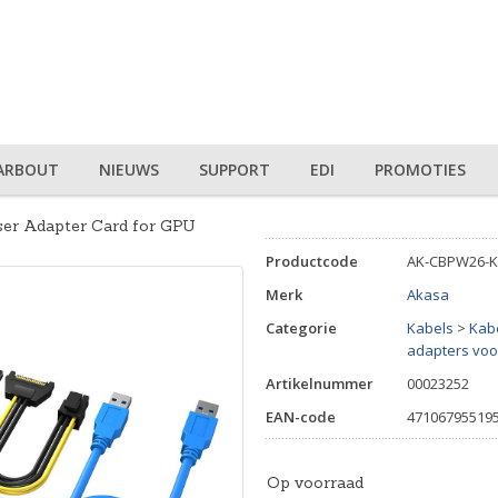
ARBOUT
NIEUWS
SUPPORT
EDI
PROMOTIES
aser Adapter Card for GPU
Productcode
AK-CBPW26-K
Merk
Akasa
Categorie
Kabels
>
Kab
adapters voo
Artikelnummer
00023252
EAN-code
47106795519
Op voorraad