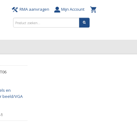
RMA aanvragen
Mijn Account
T06
els en
r beeld/VGA
51