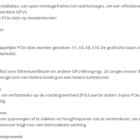
nstallaties, van open montageframes tot rackmontages, om een effectieve 
meerdere GPU’s
16x PCIe-slots op moederborden
en
pelijke PCIe-slots worden gestoken: X1, X4, X8, X16. De grafische kaart
eplaatst.
rfect voor Ethereum/Bitcoin en andere GPU Mining-rigs. Ze zorgen ervoor 
ogd voor een betere koeling en een betere luchtstroom.
s
 om rechtstreeks op de voedingseenheid (PSU) aan te sluiten: 6-pins PCIe,
dig.
oren
 om spanningen af te vlakken en hoogfrequente ruis te verminderen, om 
mtoevoer krijgt voor een betrouwbare werking.
ntiepreventie