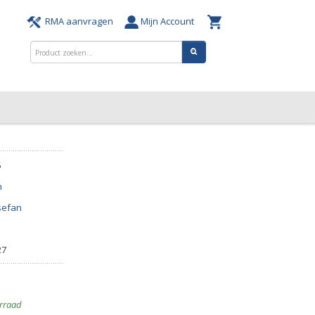
RMA aanvragen
Mijn Account
5
n
sefan
27
rraad