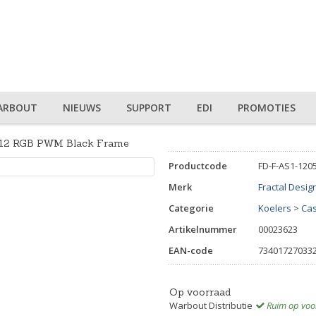
ARBOUT
NIEUWS
SUPPORT
EDI
PROMOTIES
t 12 RGB PWM Black Frame
Productcode
FD-F-AS1-120
Merk
Fractal Desig
Categorie
Koelers
>
Ca
Artikelnummer
00023623
EAN-code
73401727033
Op voorraad
Warbout Distributie
Ruim op voo