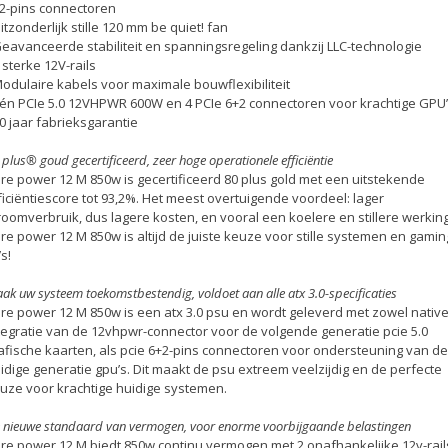
2-pins connectoren
Uitzonderlijk stille 120 mm be quiet! fan
Geavanceerde stabiliteit en spanningsregeling dankzij LLC-technologie
2 sterke 12V-rails
Modulaire kabels voor maximale bouwflexibiliteit
Één PCIe 5.0 12VHPWR 600W en 4 PCIe 6+2 connectoren voor krachtige GPU
10 jaar fabrieksgarantie
 plus® goud gecertificeerd, zeer hoge operationele efficiëntie
re power 12 M 850w is gecertificeerd 80 plus gold met een uitstekende
ficiëntiescore tot 93,2%. Het meest overtuigende voordeel: lager
roomverbruik, dus lagere kosten, en vooral een koelere en stillere werking
re power 12 M 850w is altijd de juiste keuze voor stille systemen en gamin
’s!
ak uw systeem toekomstbestendig, voldoet aan alle atx 3.0-specificaties
re power 12 M 850w is een atx 3.0 psu en wordt geleverd met zowel nativ
tegratie van de 12vhpwr-connector voor de volgende generatie pcie 5.0
afische kaarten, als pcie 6+2-pins connectoren voor ondersteuning van de
idige generatie gpu’s. Dit maakt de psu extreem veelzijdig en de perfecte
uze voor krachtige huidige systemen.
 nieuwe standaard van vermogen, voor enorme voorbijgaande belastingen
re power 12 M biedt 850w continu vermogen met 2 onafhankelijke 12v-rail