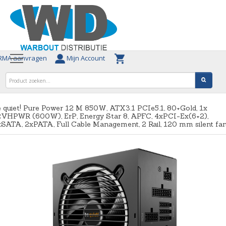
MA aanvragen
Mijn Account
 quiet! Pure Power 12 M 850W, ATX3.1 PCIe5.1, 80+Gold, 1x
2VHPWR (600W), ErP, Energy Star 8, APFC, 4xPCI-Ex(6+2),
SATA, 2xPATA, Full Cable Management, 2 Rail, 120 mm silent fa