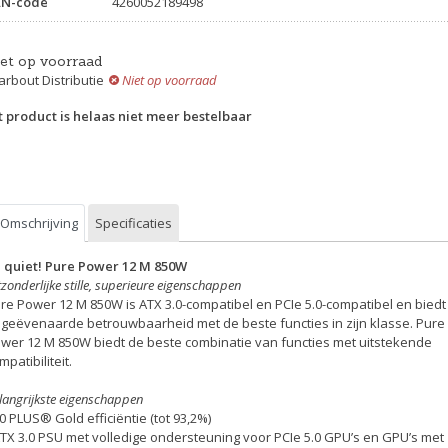
AN-code
4260052189498
iet op voorraad
rbout Distributie
Niet op voorraad
t product is helaas niet meer bestelbaar
Omschrijving
Specificaties
 quiet! Pure Power 12 M 850W
tzonderlijke stille, superieure eigenschappen
re Power 12 M 850W is ATX 3.0-compatibel en PCIe 5.0-compatibel en biedt
geëvenaarde betrouwbaarheid met de beste functies in zijn klasse. Pure
wer 12 M 850W biedt de beste combinatie van functies met uitstekende
mpatibiliteit.
langrijkste eigenschappen
80 PLUS® Gold efficiëntie (tot 93,2%)
ATX 3.0 PSU met volledige ondersteuning voor PCIe 5.0 GPU’s en GPU’s met