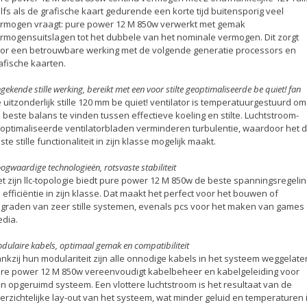
lfs als de grafische kaart gedurende een korte tijd buitensporig veel
rmogen vraagt: pure power 12 M 850w verwerkt met gemak
rmogensuitslagen tot het dubbele van het nominale vermogen. Dit zorgt
or een betrouwbare werking met de volgende generatie processors en
afische kaarten.
gekende stille werking, bereikt met een voor stilte geoptimaliseerde be quiet! fan
 uitzonderlijk stille 120 mm be quiet! ventilator is temperatuurgestuurd om
 beste balans te vinden tussen effectieve koeling en stilte. Luchtstroom-
optimaliseerde ventilatorbladen verminderen turbulentie, waardoor het 
ste stille functionaliteit in zijn klasse mogelijk maakt.
ogwaardige technologieën, rotsvaste stabiliteit
t zijn llc-topologie biedt pure power 12 M 850w de beste spanningsregelin
 efficiëntie in zijn klasse. Dat maakt het perfect voor het bouwen of
graden van zeer stille systemen, evenals pcs voor het maken van games
dia.
dulaire kabels, optimaal gemak en compatibiliteit
nkzij hun modulariteit zijn alle onnodige kabels in het systeem weggelate
re power 12 M 850w vereenvoudigt kabelbeheer en kabelgeleiding voor
n opgeruimd systeem. Een vlottere luchtstroom is het resultaat van de
erzichtelijke lay-out van het systeem, wat minder geluid en temperaturen 