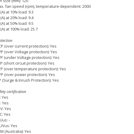
n size (mm): 120
x. fan speed (rpm), temperature-dependent: 2000
(A) at 10% load: 9.3
(A) at 20% load: 9.4
(A) at 50% load: 9.5
(A) at 100% load: 25.7
otection
P (over current protection): Yes
P (over Voltage protection): Yes
P (under Voltage protection): Yes
P (short circuit protection): Yes
P (over temperature protection): Yes
P (over power protection): Yes
P (Surge & Inrush Protection): Yes
fety certification
: Yes
: Yes
V: Yes
C: Yes
Uus: -
UVus: Yes
M (Australia): Yes