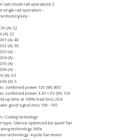
V rails (multi-rail operation): 2
V single rail operation: -
erclocking key: -
.3V (A): 22
V (A): 22
2V1 (A): 40
2V2 (A): 36
2V3 (A): -
2V4 (A): -
2V5 (A): -
2V6 (A): -
2V (A): 0.3
Vsb (A): 3
x. combined power 12V (W): 850
x. combined power 3.3V + 5V (W): 120
ld-up time at 100% load (ms): 20.6
wer good signal (ms): 100 - 150
n / Cooling technology
n type: Silence-optimized be quiet! fan
aring technology: Rifle
tor technology: 4-pole fan motor