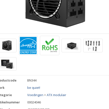
roductcode
BN344
erk
be quiet!
tegorie
Voedingen
>
ATX modulair
tikelnummer
00024046