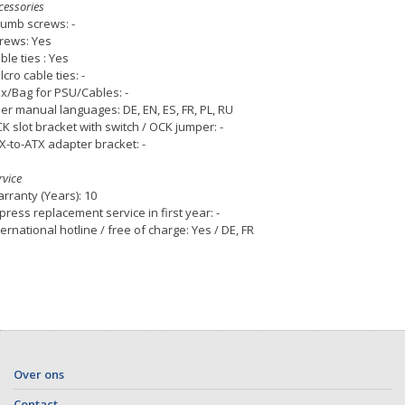
cessories
umb screws: -
rews: Yes
ble ties : Yes
lcro cable ties: -
x/Bag for PSU/Cables: -
er manual languages: DE, EN, ES, FR, PL, RU
K slot bracket with switch / OCK jumper: -
X-to-ATX adapter bracket: -
rvice
rranty (Years): 10
press replacement service in first year: -
ternational hotline / free of charge: Yes / DE, FR
Over ons
Contact