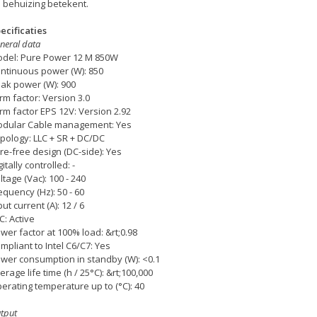
 behuizing betekent.
ecificaties
neral data
del: Pure Power 12 M 850W
ntinuous power (W): 850
ak power (W): 900
rm factor: Version 3.0
rm factor EPS 12V: Version 2.92
dular Cable management: Yes
pology: LLC + SR + DC/DC
re-free design (DC-side): Yes
gitally controlled: -
ltage (Vac): 100 - 240
equency (Hz): 50 - 60
put current (A): 12 / 6
C: Active
wer factor at 100% load: &rt;0.98
mpliant to Intel C6/C7: Yes
wer consumption in standby (W): <0.1
erage life time (h / 25°C): &rt;100,000
erating temperature up to (°C): 40
tput