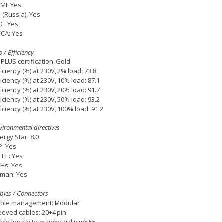
MI: Yes
 (Russia): Yes
C: Yes
CA: Yes
o / Efficiency
 PLUS certification: Gold
ficiency (%) at 230V, 2% load: 73.8
ficiency (%) at 230V, 10% load: 87.1
ficiency (%) at 230V, 20% load: 91.7
ficiency (%) at 230V, 50% load: 93.2
ficiency (%) at 230V, 100% load: 91.2
vironmental directives
ergy Star: 8.0
P: Yes
EE: Yes
Hs: Yes
iman: Yes
bles / Connectors
ble management: Modular
eeved cables: 20+4 pin
ble length to mainboard (cm): 55