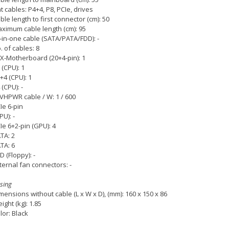
at cables: P4+4, P8, PCIe, drives
ble length to first connector (cm): 50
ximum cable length (cm): 95
l-in-one cable (SATA/PATA/FDD): -
. of cables: 8
X-Motherboard (20+4-pin): 1
 (CPU): 1
+4 (CPU): 1
 (CPU): -
VHPWR cable / W: 1 / 600
Ie 6-pin
PU): -
Ie 6+2-pin (GPU): 4
TA: 2
TA: 6
D (Floppy): -
ternal fan connectors: -
sing
mensions without cable (L x W x D), (mm): 160 x 150 x 86
ight (kg): 1.85
lor: Black