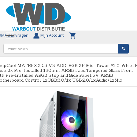
MA aanvragen
Mijn Account
eepCool MATREXX 55 V3 ADD-RGB 3F Mid-Tower ATX White 
ase, 3x Pre-Installed 120mm ARGB Fans,Tempered Glass Front
th Pre-Installed ARGB Strip and Side Panel, 5V ARGB
otherboard Control, 1xUSB:3.0/1x USB:2.0/1xAudio/1xMic