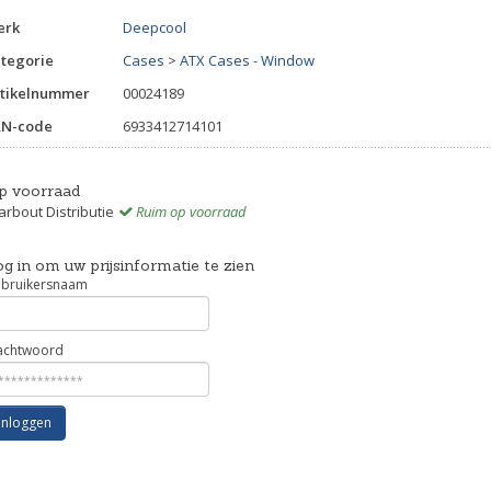
erk
Deepcool
tegorie
Cases
>
ATX Cases - Window
tikelnummer
00024189
AN-code
6933412714101
p voorraad
rbout Distributie
Ruim op voorraad
g in om uw prijsinformatie te zien
bruikersnaam
chtwoord
Inloggen