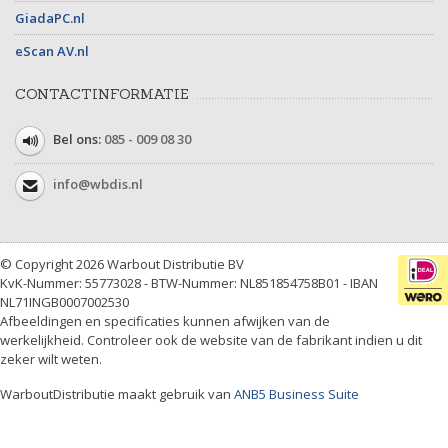
GiadaPC.nl
eScan AV.nl
CONTACTINFORMATIE
Bel ons:
085 - 009 08 30
info@wbdis.nl
© Copyright 2026 Warbout Distributie BV
KvK-Nummer: 55773028 - BTW-Nummer: NL851854758B01 - IBAN
NL71INGB0007002530
Afbeeldingen en specificaties kunnen afwijken van de
werkelijkheid. Controleer ook de website van de fabrikant indien u dit
zeker wilt weten.
WarboutDistributie maakt gebruik van
ANB5 Business Suite