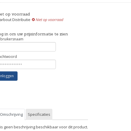
iet op voorraad
rbout Distributie
Niet op voorraad
g in om uw prijsinformatie te zien
bruikersnaam
chtwoord
Inloggen
Omschrijving
Specificaties
 is geen beschrijving beschikbaar voor dit product.