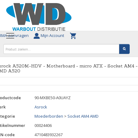
MA aanvragen
Mijn Account
srock A520M-HDV - Motherboard - micro ATX - Socket AM4 -
MD A520
roductcode
90-MXBE50-A0UAYZ
erk
Asrock
tegorie
Moederborden
>
Socket AM4 AMD
tikelnummer
00024406
AN-code
4710483932267