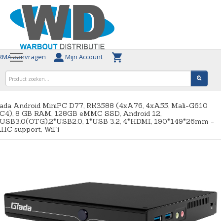
MA aanvragen
Mijn Account
iada Android MiniPC D77, RK3588 (4xA76, 4xA55, Mali-G610
C4), 8 GB RAM, 128GB eMMC SSD, Android 12,
*USB3.0(OTG),2*USB2.0, 1*USB 3.2, 4*HDMI, 190*149*26mm -
HC support, WiFi