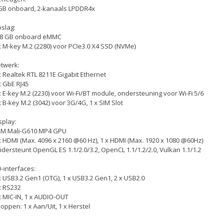
GB onboard, 2-kanaals LPDDR4x
slag:
8 GB onboard eMMC
x M-key M.2 (2280) voor PCIe3.0 X4 SSD (NVMe)
twerk:
x Realtek RTL 8211E Gigabit Ethernet
x GbE RJ45
x E-key M.2 (2230) voor Wi-Fi/BT module, ondersteuning voor Wi-Fi 5/6
x B-key M.2 (3042) voor 3G/4G, 1 x SIM Slot
splay:
M Mali-G610 MP4 GPU
x HDMI (Max. 4096 x 2160 @60 Hz), 1 x HDMI (Max. 1920 x 1080 @60Hz)
dersteunt OpenGL ES 1.1/2.0/3.2, OpenCL 1.1/1.2/2.0, Vulkan 1.1/1.2
O-interfaces:
x USB3.2 Gen1 (OTG), 1 x USB3.2 Gen1, 2 x USB2.0
x RS232
x MIC-IN, 1 x AUDIO-OUT
oppen: 1 x Aan/Uit, 1 x Herstel