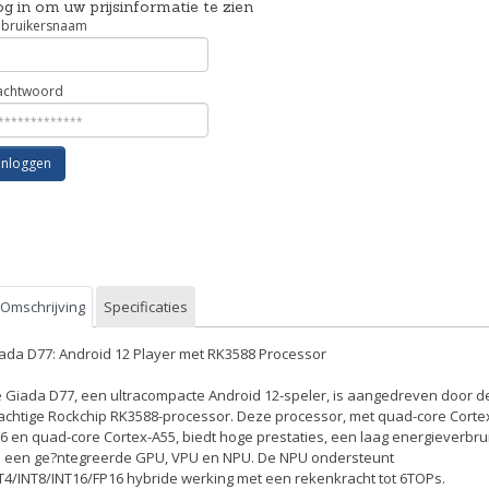
g in om uw prijsinformatie te zien
bruikersnaam
chtwoord
Inloggen
Omschrijving
Specificaties
ada D77: Android 12 Player met RK3588 Processor
 Giada D77, een ultracompacte Android 12-speler, is aangedreven door d
achtige Rockchip RK3588-processor. Deze processor, met quad-core Corte
6 en quad-core Cortex-A55, biedt hoge prestaties, een laag energieverbru
 een ge?ntegreerde GPU, VPU en NPU. De NPU ondersteunt
T4/INT8/INT16/FP16 hybride werking met een rekenkracht tot 6TOPs.