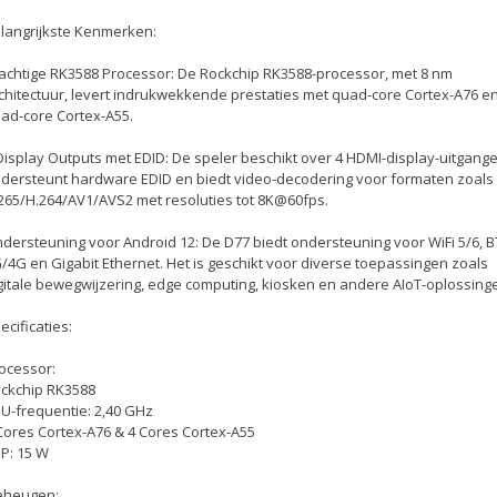
langrijkste Kenmerken:
achtige RK3588 Processor: De Rockchip RK3588-processor, met 8 nm
chitectuur, levert indrukwekkende prestaties met quad-core Cortex-A76 e
ad-core Cortex-A55.
Display Outputs met EDID: De speler beschikt over 4 HDMI-display-uitgange
dersteunt hardware EDID en biedt video-decodering voor formaten zoals
265/H.264/AV1/AVS2 met resoluties tot 8K@60fps.
dersteuning voor Android 12: De D77 biedt ondersteuning voor WiFi 5/6, B
/4G en Gigabit Ethernet. Het is geschikt voor diverse toepassingen zoals
gitale bewegwijzering, edge computing, kiosken en andere AIoT-oplossing
ecificaties:
ocessor:
ckchip RK3588
U-frequentie: 2,40 GHz
Cores Cortex-A76 & 4 Cores Cortex-A55
P: 15 W
eheugen: