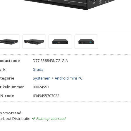
roductcode
D77-358843N7G-GIA
erk
Giada
tegorie
Systemen
>
Android mini PC
tikelnummer
00024597
AN-code
6949495707022
p voorraad
rbout Distributie
Ruim op voorraad