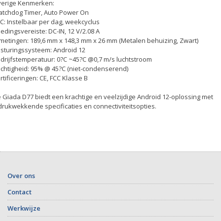
erige Kenmerken:
tchdog Timer, Auto Power On
C: Instelbaar per dag, weekcyclus
edingsvereiste: DC-IN, 12 V/2.08 A
metingen: 189,6 mm x 148,3 mm x 26 mm (Metalen behuizing, Zwart)
sturingssysteem: Android 12
drijfstemperatuur: 0?C ~45?C @0,7 m/s luchtstroom
chtigheid: 95% @ 45?C (niet-condenserend)
rtificeringen: CE, FCC Klasse B
 Giada D77 biedt een krachtige en veelzijdige Android 12-oplossing met
drukwekkende specificaties en connectiviteitsopties.
Over ons
Contact
Werkwijze