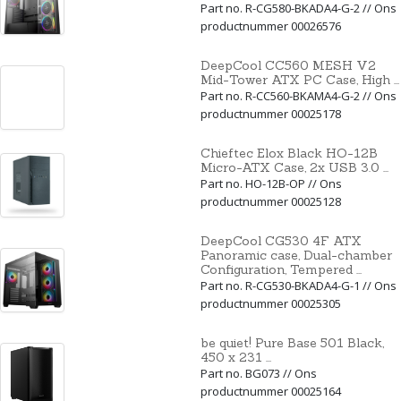
Part no. R-CG580-BKADA4-G-2 // Ons
productnummer 00026576
DeepCool CC560 MESH V2
Mid-Tower ATX PC Case, High ...
Part no. R-CC560-BKAMA4-G-2 // Ons
productnummer 00025178
Chieftec Elox Black HO-12B
Micro-ATX Case, 2x USB 3.0 ...
Part no. HO-12B-OP // Ons
productnummer 00025128
DeepCool CG530 4F ATX
Panoramic case, Dual-chamber
Configuration, Tempered ...
Part no. R-CG530-BKADA4-G-1 // Ons
productnummer 00025305
be quiet! Pure Base 501 Black,
450 x 231 ...
Part no. BG073 // Ons
productnummer 00025164