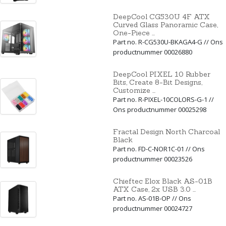
DeepCool CG530U 4F ATX
Curved Glass Panoramic Case,
One-Piece ...
Part no. R-CG530U-BKAGA4-G // Ons
productnummer 00026880
DeepCool PIXEL 10 Rubber
Bits, Create 8-Bit Designs,
Customize ...
Part no. R-PIXEL-10COLORS-G-1 //
Ons productnummer 00025298
Fractal Design North Charcoal
Black
Part no. FD-C-NOR1C-01 // Ons
productnummer 00023526
Chieftec Elox Black AS-01B
ATX Case, 2x USB 3.0 ...
Part no. AS-01B-OP // Ons
productnummer 00024727