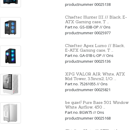
productnummer 00025138
Chieftec Hunter III // Black, E-
ATX Gaming case, T ...
Part no. GS-03B-OP // Ons
productnummer 00025977
Chieftec Apex Lumo // Black,
E-ATX Gaming case, T ...
Part no. GA-01B-L-OP // Ons
productnummer 00025136
XPG VALOR AIR, White, ATX
Mid Tower, 3.5incx2, I/O: ...
Part no. 75261055 // Ons
productnummer 00025821
be quiet! Pure Base 501 Window
White Airflow, 450 ...
Part no. BGW75 // Ons
productnummer 00025168