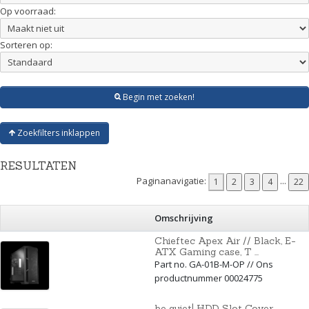
Op voorraad:
Sorteren op:
Begin met zoeken!
Zoekfilters inklappen
RESULTATEN
Paginanavigatie:
...
Omschrijving
Chieftec Apex Air // Black, E-
ATX Gaming case, T ...
Part no. GA-01B-M-OP // Ons
productnummer 00024775
be quiet! HDD Slot Cover