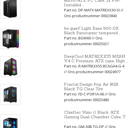
Micro-ATX PC Case, 1x Pre-
Installed ...
Part no. DP-MATX-MATREXX30-SI //
Ons productnummer 00023840
be quiet! Light Base 900 DX
Black Panoramic tempered ...
Part no. BGW69 // Ons
productnummer 00025021
DeepCool MATREXX55 MESH
V4 C Premium ATX case, High ...
Part no. R-MATREXX55-BCAGA4-G-4
// Ons productnummer 00024977
Fractal Design Pop Air RGB
Black TG Clear Tint
Part no. FD-C-POR1A-06 // Ons
productnummer 00023480
Chieftec Visio // Black, ATX
Gaming Dual-Chamber Cube, T
...
Part no. GM-30B-TG-OP // Ons