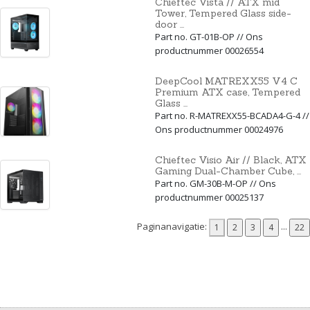
Chieftec Vista // ATX mid
Tower, Tempered Glass side-
door ...
Part no. GT-01B-OP // Ons
productnummer 00026554
DeepCool MATREXX55 V4 C
Premium ATX case, Tempered
Glass ...
Part no. R-MATREXX55-BCADA4-G-4 //
Ons productnummer 00024976
Chieftec Visio Air // Black, ATX
Gaming Dual-Chamber Cube, ...
Part no. GM-30B-M-OP // Ons
productnummer 00025137
Paginanavigatie:
...