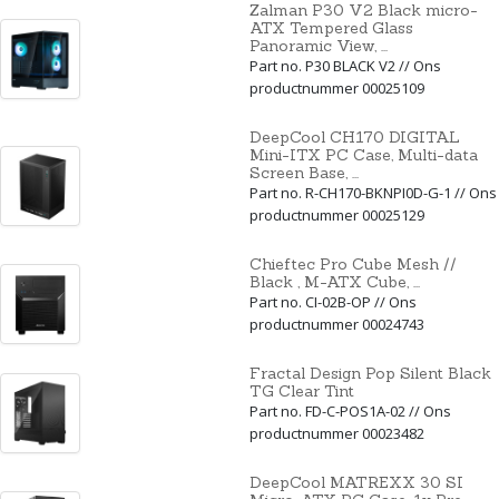
Zalman P30 V2 Black micro-
ATX Tempered Glass
Panoramic View, ...
Part no. P30 BLACK V2 // Ons
productnummer 00025109
DeepCool CH170 DIGITAL
Mini-ITX PC Case, Multi-data
Screen Base, ...
Part no. R-CH170-BKNPI0D-G-1 // Ons
productnummer 00025129
Chieftec Pro Cube Mesh //
Black , M-ATX Cube, ...
Part no. CI-02B-OP // Ons
productnummer 00024743
Fractal Design Pop Silent Black
TG Clear Tint
Part no. FD-C-POS1A-02 // Ons
productnummer 00023482
DeepCool MATREXX 30 SI