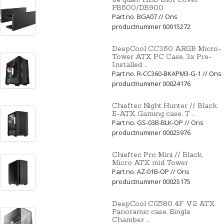
PB600/DB900
Part no. BGA07 // Ons
productnummer 00015272
DeepCool CC360 ARGB Micro-
Tower ATX PC Case, 3x Pre-
Installed ...
Part no. R-CC360-BKAPM3-G-1 // Ons
productnummer 00024176
Chieftec Night Hunter // Black,
E-ATX Gaming case, T ...
Part no. GS-03B-BLK-OP // Ons
productnummer 00025976
Chieftec Pro Mini // Black,
Micro ATX mid Tower
Part no. AZ-01B-OP // Ons
productnummer 00025175
DeepCool CG580 4F V2 ATX
Panoramic case, Single
Chamber ...