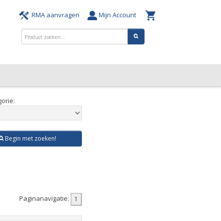
RMA aanvragen
Mijn Account
orie:
Begin met zoeken!
Paginanavigatie: