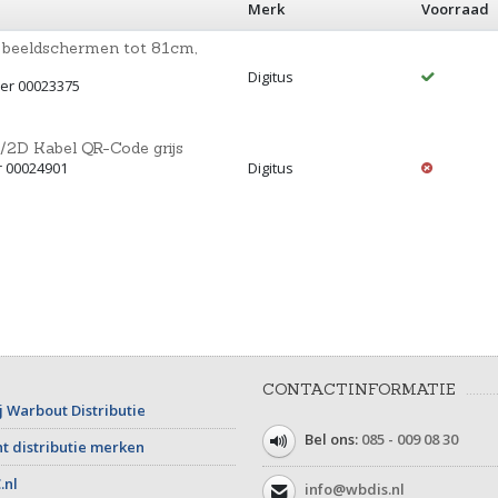
Merk
Voorraad
r beeldschermen tot 81cm,
Digitus
mer 00023375
2D Kabel QR-Code grijs
r 00024901
Digitus
CONTACTINFORMATIE
j Warbout Distributie
Bel ons:
085 - 009 08 30
t distributie merken
.nl
info@wbdis.nl