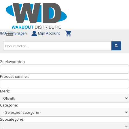
MA aanvragen
Mijn Account
Zoekwoorden:
Productnummer:
Merk:
Categorie:
Subcategorie: