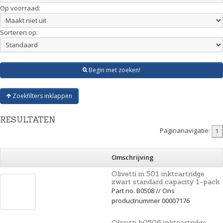
Op voorraad:
Sorteren op:
Begin met zoeken!
Zoekfilters inklappen
RESULTATEN
Paginanavigatie:
Omschrijving
Olivetti in 501 inktcartridge
zwart standard capacity 1-pack
Part no. B0508 // Ons
productnummer 00007176
Olivetti b0506 inktcartridge