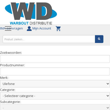
MA aanvragen
Mijn Account
Zoekwoorden:
Productnummer:
Merk:
Categorie:
Subcategorie: