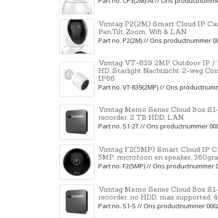
Part no. CP3(2M)-AI // Ons productnumm
Vimtag P2(2M) Smart Cloud IP Ca
Pan,Tilt, Zoom, Wifi & LAN
Part no. P2(2M) // Ons productnummer 0
Vimtag VT-839 2MP Outdoor IP / B
HD, Starlight Nachtzicht, 2-weg Co
IP66
Part no. VT-839(2MP) // Ons productnu
Vimtag Memo Series Cloud Box S1-
recorder, 2 TB HDD, LAN
Part no. S1-2T // Ons productnummer 00
Vimtag F2(5MP) Smart Cloud IP Ca
5MP, microfoon en speaker, 360gr
Part no. F2(5MP) // Ons productnummer 
Vimtag Memo Series Cloud Box S1-
recorder, no HDD, max supported:
Part no. S1-S // Ons productnummer 000