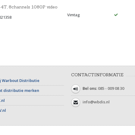
4T, 8channels 1080P video
Vimtag
021358
CONTACTINFORMATIE
j Warbout Distributie
Bel ons:
085 - 009 08 30
t distributie merken
.nl
info@wbdis.nl
V.nl