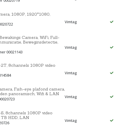
er 00020719
mera, 1080P, 1920*1080,
Vimtag
0020722
ewakings Camera, WiFi, Full-
mmunicatie, Beweginsdetectie,
Vimtag
mmer 00021143
2T, 8channels 1080P video
Vimtag
014584
mera, Fish-eye plafond camera,
aden panoramisch, Wifi & LAN
Vimtag
00020723
S, 8channels 1080P video
 4 TB HDD, LAN
Vimtag
20726