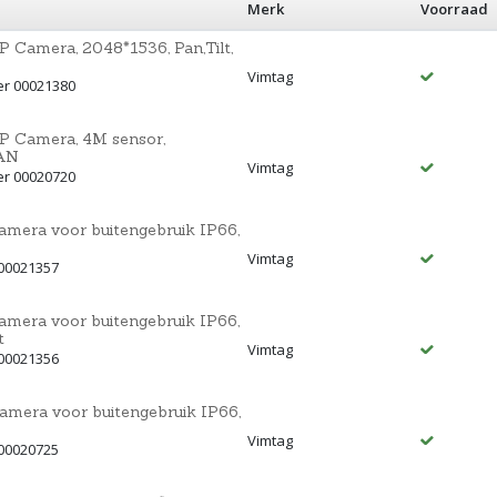
Merk
Voorraad
 Camera, 2048*1536, Pan,Tilt,
Vimtag
er 00021380
P Camera, 4M sensor,
LAN
Vimtag
er 00020720
mera voor buitengebruik IP66,
Vimtag
 00021357
mera voor buitengebruik IP66,
t
Vimtag
 00021356
mera voor buitengebruik IP66,
Vimtag
 00020725