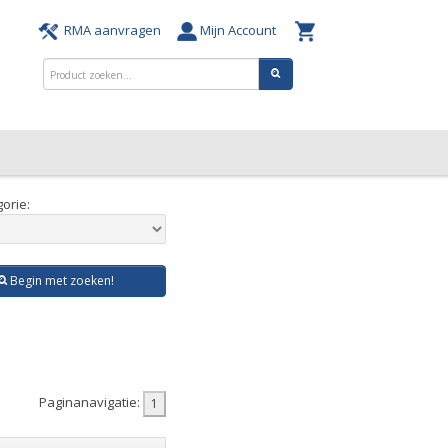
RMA aanvragen
Mijn Account
orie:
Begin met zoeken!
Paginanavigatie: