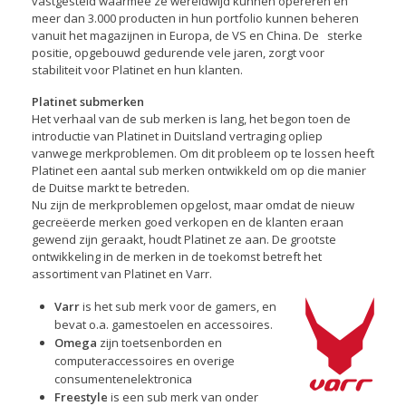
vastgesteld waarmee ze wereldwijd kunnen opereren en
meer dan 3.000 producten in hun portfolio kunnen beheren
vanuit het magazijnen in Europa, de VS en China. De sterke
positie, opgebouwd gedurende vele jaren, zorgt voor
stabiliteit voor Platinet en hun klanten.
Platinet submerken
Het verhaal van de sub merken is lang, het begon toen de
introductie van Platinet in Duitsland vertraging opliep
vanwege merkproblemen. Om dit probleem op te lossen heeft
Platinet een aantal sub merken ontwikkeld om op die manier
de Duitse markt te betreden.
Nu zijn de merkproblemen opgelost, maar omdat de nieuw
gecreëerde merken goed verkopen en de klanten eraan
gewend zijn geraakt, houdt Platinet ze aan. De grootste
ontwikkeling in de merken in de toekomst betreft het
assortiment van Platinet en Varr.
Varr
is het sub merk voor de gamers, en
bevat o.a. gamestoelen en accessoires.
Omega
zijn toetsenborden en
computeraccessoires en overige
consumentenelektronica
Freestyle
is een sub merk van onder