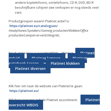
andere koptelefoons, oortelefoons, CD-R, DVD, BD-R
beschrijfbare schijven (we verkopen er nog steeds veel
van)
Productgroepen waarin Platinet actief is:
https://platinet.eu/catalogues/
Headphones/Speakers/Gaming producten/Klokken/Office
producten/Lampen en verlichting/etc.
Platinet
Productgroepen overzicht WBDIS – Platinet
geluid
Platinet lampen
Platinet
notebook tassen
Platinet klokken
Platinet diversen
Klik hier om naar de website van Platinet te gaan:
https://platinet.eu/
Platinet
Klik hier voor ons gehele Platinet assortiment:
overzicht WBDIS