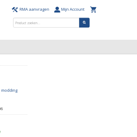
RMA aanvragen
Mijn Account
 modding
06
d