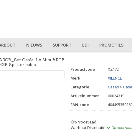
ARBOUT
NIEUWS
SUPPORT
EDI
PROMOTIES
RGB_Set Cable, 1 x Mini ARGB
RGB Splitter cable
Productcode
XZ172
Merk
XILENCE
Categorie
Cases
>
Case
Artikelnummer
00024319
EAN-code
40449535026
Op voorraad
Warbout Distributie
Op voorraa