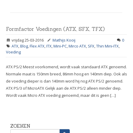
Formfactor Voedingen (ATX, SFX, TFX)
vrijdag 25-03-2016
Mathijs Kooij
0
ATX
,
Blog
,
Flex ATX
,
ITX
,
Mini-PC
,
Mirco ATX
,
SFX
,
Thin Mini-ITX
,
Voeding
ATX PS/2 Meest voorkomend, wordt vaak standaard ATX genoemd.
Normale maat is 150mm breed, 86mm hoog en 140mm diep. Ook als
de voeding dieper is dan 140mm word hij nog ATX PS/2 genoemd.
ATX PS/3 of MicroATX Gelijk aan de ATX PS/2 alleen minder diep.
Wordt vaak Micro ATX voeding genoemd, maar dit is geen […]
ZOEKEN