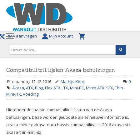
RMA aanvragen
Mijn Account
Compatibiliteit lijsten Akasa behuizingen
maandag 12-12-2016
Mathijs Kooij
0
Akasa
,
ATX
,
Blog
,
Flex ATX
,
ITX
,
Mini-PC
,
Mirco ATX
,
SFX
,
Thin
Mini-ITX
,
Voeding
Hieronder de laatste compatibiliteit lijsten van de Akasa
behuizingen. Deze worden geupdate als er nieuwe informatie is.
akasa-mini-itx akasa-nuc-chassis-compatibility-list-2016 akasa-stx
akasa-thin-mini-itx