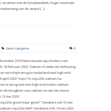
, tezamen met de bouwkwaliteit, hoger maximale
e toekenning van de award […]
Geen categorie
0
2 december 2019 twee-nieuwe-cpu-koelers-van-
 18 februari 2020 “Zalman-s5-witte-atx-behuizing-
man-verschijnt-terug-in-nederland-met-high-end-
9 april 2020 “cnps17x-cnps20x-zalman-nu-
man-is-terug-met-een-high-end-koeler-zalman-
ier-de-terugkeer-van-zalman-en-win-de-meest-
m 13 mei 2020
-cnps20x-groot-maar-goed/” Tweakers.net 13 mei
/zalman-cnps20x.html” Hardware.info 14 mei 2020