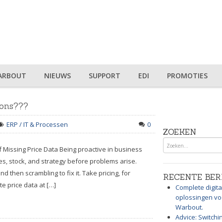
ARBOUT
NIEUWS
SUPPORT
EDI
PROMOTIES
ions???
ERP / IT & Processen
0
ZOEKEN
 Missing Price Data Being proactive in business
es, stock, and strategy before problems arise.
then scrambling to fix it. Take pricing, for
RECENTE BER
e price data at […]
Complete digita
oplossingen voo
Warbout.
Advice: Switchi