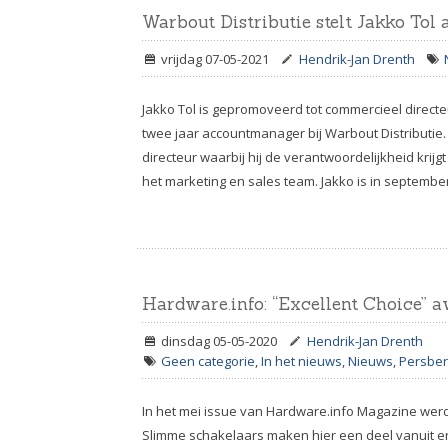
Warbout Distributie stelt Jakko Tol
vrijdag 07-05-2021
Hendrik-Jan Drenth
Jakko Tol is gepromoveerd tot commercieel directeu
twee jaar accountmanager bij Warbout Distributie.
directeur waarbij hij de verantwoordelijkheid kri
het marketing en sales team. Jakko is in september
Hardware.info: “Excellent Choice” 
dinsdag 05-05-2020
Hendrik-Jan Drenth
Geen categorie
,
In het nieuws
,
Nieuws
,
Persber
In het mei issue van Hardware.info Magazine wer
Slimme schakelaars maken hier een deel vanuit en