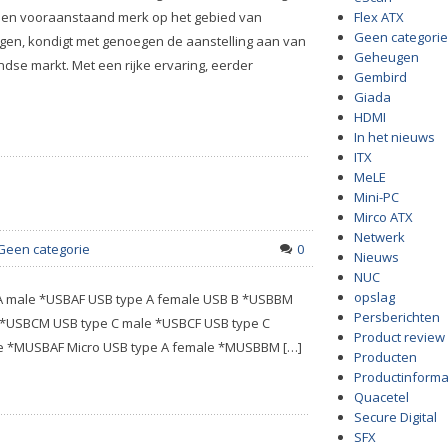
, een vooraanstaand merk op het gebied van
Flex ATX
Geen categorie
en, kondigt met genoegen de aanstelling aan van
Geheugen
dse markt. Met een rijke ervaring, eerder
Gembird
Giada
HDMI
In het nieuws
ITX
MeLE
Mini-PC
Mirco ATX
Netwerk
Geen categorie
0
Nieuws
NUC
opslag
 A male *USBAF USB type A female USB B *USBBM
Persberichten
 *USBCM USB type C male *USBCF USB type C
Product review
e *MUSBAF Micro USB type A female *MUSBBM […]
Producten
Productinforma
Quacetel
Secure Digital
SFX