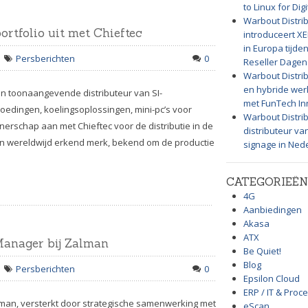
to Linux for Dig
Warbout Distrib
ortfolio uit met Chieftec
introduceert X
in Europa tijd
Persberichten
0
Reseller Dagen
Warbout Distrib
en hybride werk
een toonaangevende distributeur van SI-
met FunTech In
dingen, koelingsoplossingen, mini-pc’s voor
Warbout Distribu
nerschap aan met Chieftec voor de distributie in de
distributeur va
een wereldwijd erkend merk, bekend om de productie
signage in Ned
CATEGORIEËN
4G
Aanbiedingen
Akasa
ATX
 Manager bij Zalman
Be Quiet!
Blog
Persberichten
0
Epsilon Cloud
ERP / IT & Proc
alman, versterkt door strategische samenwerking met
eScan