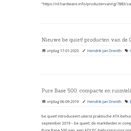
“https://nl.hardware.info/productervaring/7883/
Nieuwe be quiet! producten van de
vrijdag 17-01-2020
Hendrik-Jan Drenth
Pure Base 500: compacte en ruimtel
vrijdag 06-09-2019
Hendrik-Jan Drenth
be quiet! introduceert uiterst praktische ATX-behu
september 2019 – be quiet!, de marktleider in com
Pure Base 500 aan, een ATX PC-behuizing voor pr