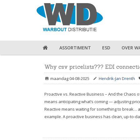
ASSORTIMENT
ESD
OVER W
Why csv pricelists??? EDI connect
maandag 04-08-2025
Hendrik-Jan Drenth
Proactive vs. Reactive Business – And the Chaos of
means anticipating what’s coming — adjusting pric
Reactive means waiting for something to break… and 
example. A proactive business has clean, up-to-dat