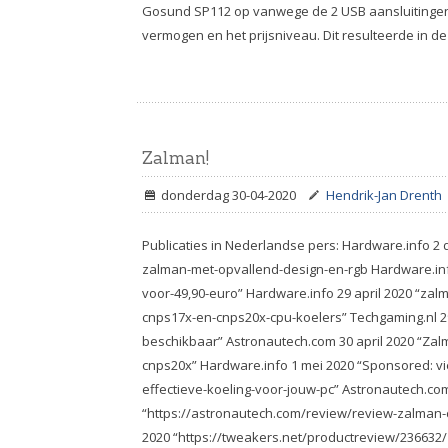
Gosund SP112 op vanwege de 2 USB aansluitingen
vermogen en het prijsniveau. Dit resulteerde in d
Zalman!
donderdag 30-04-2020
Hendrik-Jan Drenth
Publicaties in Nederlandse pers: Hardware.info 
zalman-met-opvallend-design-en-rgb Hardware.info
voor-49,90-euro” Hardware.info 29 april 2020 “zal
cnps17x-en-cnps20x-cpu-koelers” Techgaming.nl 2
beschikbaar” Astronautech.com 30 april 2020 “Zal
cnps20x” Hardware.info 1 mei 2020 “Sponsored: v
effectieve-koeling-voor-jouw-pc” Astronautech.co
“https://astronautech.com/review/review-zalman
2020 “https://tweakers.net/productreview/236632