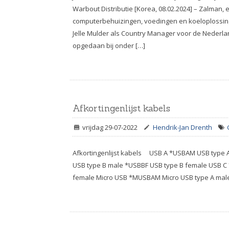
Warbout Distributie [Korea, 08.02.2024] – Zalman
computerbehuizingen, voedingen en koeloplossing
Jelle Mulder als Country Manager voor de Nederlan
opgedaan bij onder […]
Afkortingenlijst kabels
vrijdag 29-07-2022
Hendrik-Jan Drenth
Afkortingenlijst kabels USB A *USBAM USB type
USB type B male *USBBF USB type B female USB C
female Micro USB *MUSBAM Micro USB type A mal