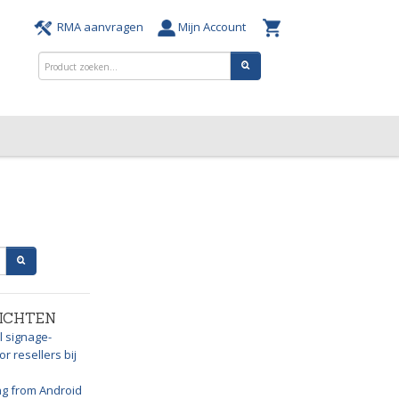
RMA aanvragen
Mijn Account
ICHTEN
l signage-
r resellers bij
ng from Android