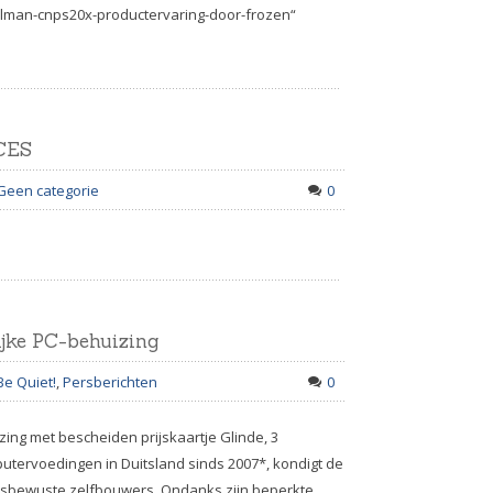
zalman-cnps20x-productervaring-door-frozen“
 CES
Geen categorie
0
ijke PC-behuizing
Be Quiet!
,
Persberichten
0
izing met bescheiden prijskaartje Glinde, 3
putervoedingen in Duitsland sinds 2007*, kondigt de
ijsbewuste zelfbouwers. Ondanks zijn beperkte