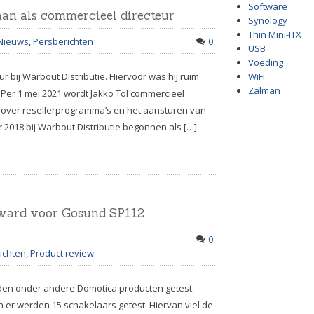
Software
 aan als commercieel directeur
Synology
Thin Mini-ITX
Nieuws
,
Persberichten
0
USB
Voeding
r bij Warbout Distributie. Hiervoor was hij ruim
WiFi
Zalman
 Per 1 mei 2021 wordt Jakko Tol commercieel
jgt over resellerprogramma’s en het aansturen van
 2018 bij Warbout Distributie begonnen als […]
award voor Gosund SP112
0
ichten
,
Product review
den onder andere Domotica producten getest.
 er werden 15 schakelaars getest. Hiervan viel de