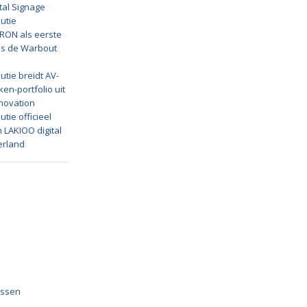
ital Signage
utie
ERON als eerste
ens de Warbout
utie breidt AV-
en-portfolio uit
novation
tie officieel
n LAKIOO digital
erland
essen